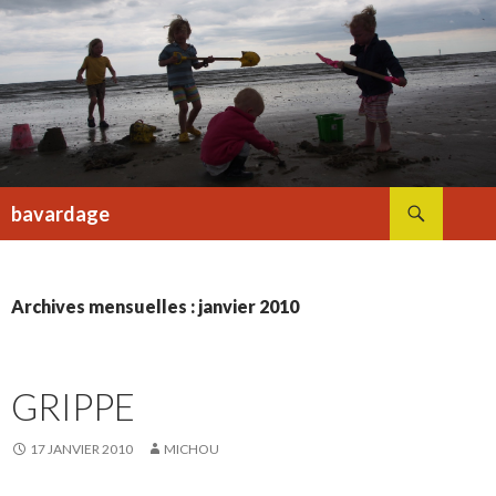
Recherche
bavardage
ALLER
AU
CONTENU
Archives mensuelles : janvier 2010
GRIPPE
17 JANVIER 2010
MICHOU