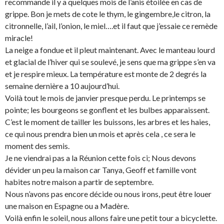
recommande il y a quelques mois de l’anis étoilée en cas de
grippe. Bon je mets de cote le thym, le gingembre,le citron, la
citronnelle, l’ail, l’onion, le miel….et il faut que j’essaie ce remède
miracle!
La neige a fondue et il pleut maintenant. Avec le manteau lourd
et glacial de l’hiver qui se soulevé, je sens que ma grippe s’en va
et je respire mieux. La température est monte de 2 degrés la
semaine dernière a 10 aujourd’hui.
Voilà tout le mois de janvier presque perdu. Le printemps se
pointe; les bourgeons se gonflent et les bulbes apparaissent.
C’est le moment de tailler les buissons, les arbres et les haies,
ce qui nous prendra bien un mois et après cela , ce sera le
moment des semis.
Je ne viendrai pas a la Réunion cette fois ci; Nous devons
dévider un peu la maison car Tanya, Geoff et famille vont
habites notre maison a partir de septembre.
Nous n’avons pas encore décide ou nous irons, peut être louer
une maison en Espagne ou a Madère.
Voilà enfin le soleil, nous allons faire une petit tour a bicyclette.