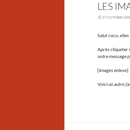
LES IM
27 OCTOBRE 20
Salut coco, elle
Après cliqueter 
votre message po
[images enleve]
Voici un autre j’a