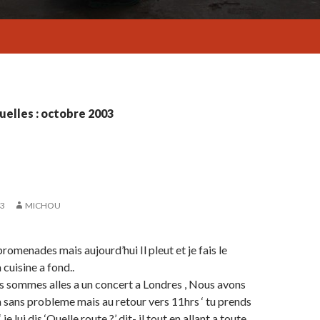
elles : octobre 2003
03
MICHOU
romenades mais aujourd’hui Il pleut et je fais le
cuisine a fond..
s sommes alles a un concert a Londres , Nous avons
a sans probleme mais au retour vers 11hrs ‘ tu prends
 je lui dis ‘Quelle route ?’ dit- il tout en allant a toute