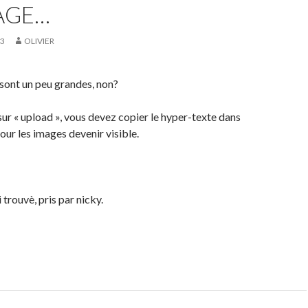
AGE…
03
OLIVIER
s sont un peu grandes, non?
sur « upload », vous devez copier le hyper-texte dans
ur les images devenir visible.
i trouvè, pris par nicky.