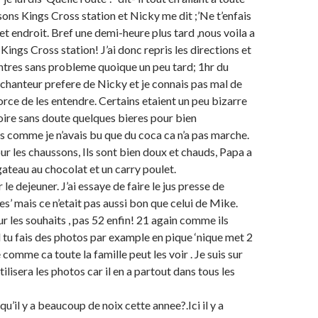
sons Kings Cross station et Nicky me dit ;’Ne t’enfais
cet endroit. Bref une demi-heure plus tard ,nous voila a
ings Cross station! J’ai donc repris les directions et
tres sans probleme quoique un peu tard; 1hr du
n chanteur prefere de Nicky et je connais pas mal de
orce de les entendre. Certains etaient un peu bizarre
 boire sans doute quelques bieres pour bien
 comme je n’avais bu que du coca ca n’a pas marche.
ur les chaussons, Ils sont bien doux et chauds, Papa a
gateau au chocolat et un carry poulet.
le dejeuner. J’ai essaye de faire le jus presse de
s’ mais ce n’etait pas aussi bon que celui de Mike.
 les souhaits , pas 52 enfin! 21 again comme ils
d tu fais des photos par example en pique ‘nique met 2
comme ca toute la famille peut les voir . Je suis sur
ilisera les photos car il en a partout dans tous les
 qu’il y a beaucoup de noix cette annee?.Ici il y a