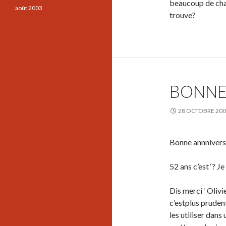
beaucoup de cha
août 2003
trouve?
BONNE
28 OCTOBRE 20
Bonne annnivers
52 ans c’est ‘? Je
Dis merci ‘ Olivi
c’estplus pruden
les utiliser dans