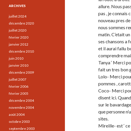
allure. Nous pas
ARCHIVES
pas , je connais 
juillet 2024
nouveau pres de K
décembre 2020
nous sommes ren
juillet 2020
matin. C’etait u
février 2020
ses chansons a f
janvier 2012
et il aurai fallu
décembre 2010
comprendre mais
juin 2010
Tanya ‘ Merci po
janvier 2010
fait un tres bon 
décembre 2009
Lolo- Merci pour 
juillet 2007
pommes , carotte
février 2006
Coco- Merci pour
février 2005
disent ici. Quan
décembre 2004
sur le bavardage 
novembre 2004
que personne n’ut
août 2004
sites.
octobre 2003
Mireille- est ‘ ce
septembre 2003