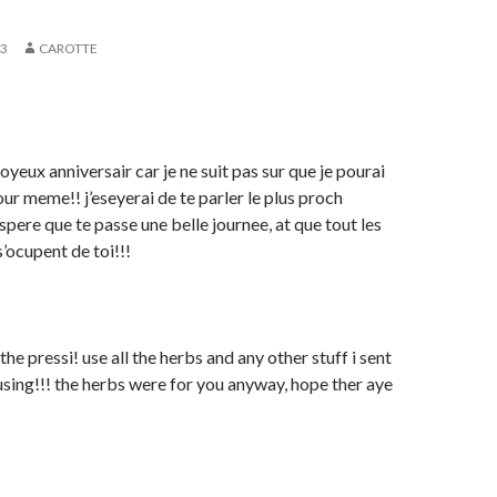
03
CAROTTE
joyeux anniversair car je ne suit pas sur que je pourai
our meme!! j’eseyerai de te parler le plus proch
spere que te passe une belle journee, at que tout les
’ocupent de toi!!!
the pressi! use all the herbs and any other stuff i sent
r using!!! the herbs were for you anyway, hope ther aye