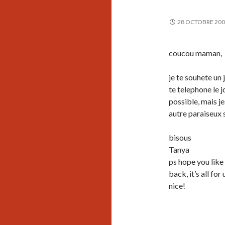
28 OCTOBRE 20
coucou maman,
je te souhete un 
te telephone le j
possible, mais je
autre paraiseux s
bisous
Tanya
ps hope you like 
back, it’s all fo
nice!