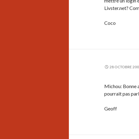
mettre un login 
Livster.net? Comm
Coco
28 OCTOBRE 20
Michou: Bonne an
pourrait pas parl
Geoff