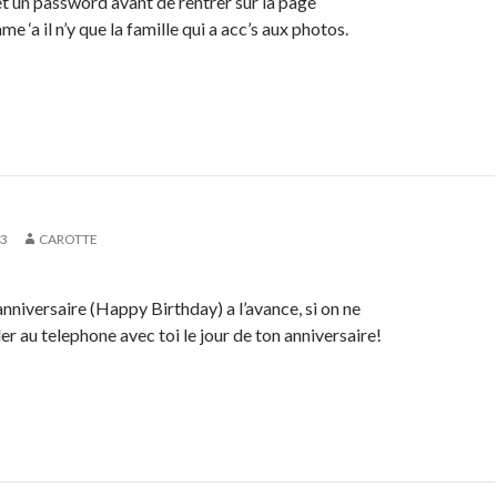
et un password avant de rentrer sur la page
e ‘a il n’y que la famille qui a acc’s aux photos.
03
CAROTTE
niversaire (Happy Birthday) a l’avance, si on ne
er au telephone avec toi le jour de ton anniversaire!