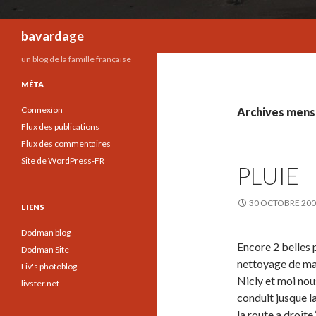
Recherche
bavardage
un blog de la famille française
MÉTA
Connexion
Archives mensu
Flux des publications
Flux des commentaires
Site de WordPress-FR
PLUIE
30 OCTOBRE 20
LIENS
Dodman blog
Encore 2 belles p
Dodman Site
nettoyage de ma 
Liv's photoblog
Nicly et moi nou
livster.net
conduit jusque l
la route a droite ‘