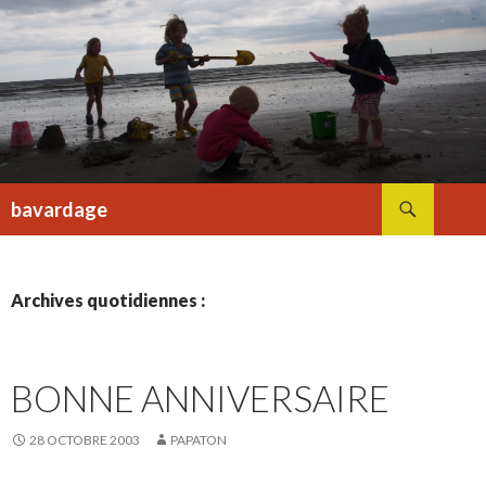
Recherche
bavardage
ALLER
AU
CONTENU
Archives quotidiennes :
BONNE ANNIVERSAIRE
28 OCTOBRE 2003
PAPATON