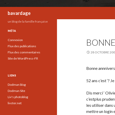
Recherche
bavardage
un blog de la famille française
MÉTA
BONNE
Connexion
Flux des publications
Flux des commentaires
28 OCTOBRE 20
Site de WordPress-FR
Bonne annnivers
LIENS
52 ans c’est ‘? Je
Dodman blog
Dodman Site
Dis merci ‘ Olivi
Liv's photoblog
c’estplus pruden
livster.net
les utiliser dans
mettre un login 