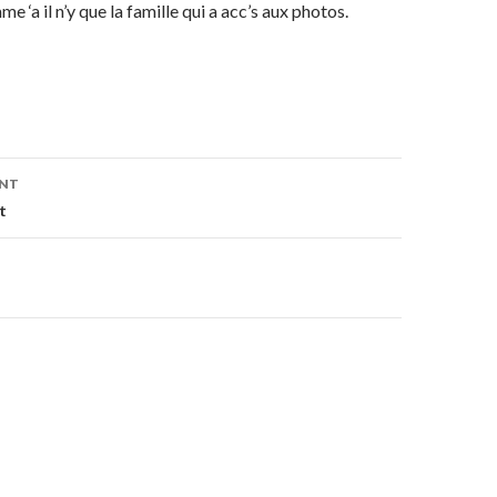
e ‘a il n’y que la famille qui a acc’s aux photos.
on
ENT
t