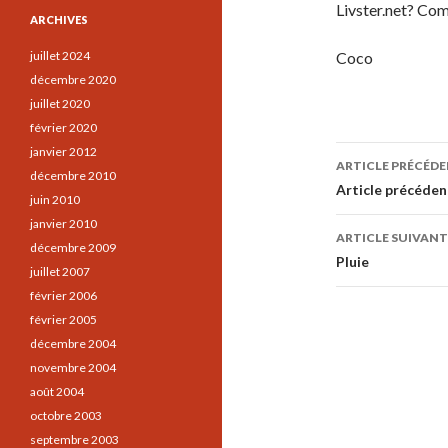
Livster.net? Comm
ARCHIVES
juillet 2024
Coco
décembre 2020
juillet 2020
février 2020
Navigati
janvier 2012
ARTICLE PRÉCÉD
décembre 2010
des
Article précéden
juin 2010
articles
janvier 2010
ARTICLE SUIVANT
décembre 2009
Pluie
juillet 2007
février 2006
février 2005
décembre 2004
novembre 2004
août 2004
octobre 2003
septembre 2003