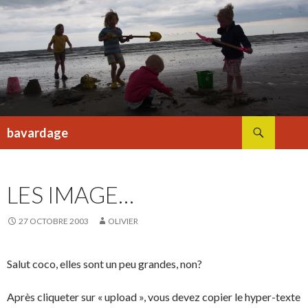
Recherche
bavardage
ALLER
AU
CONTENU
LES IMAGE…
27 OCTOBRE 2003
OLIVIER
Salut coco, elles sont un peu grandes, non?
Après cliqueter sur « upload », vous devez copier le hyper-texte