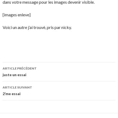
dans votre message pour les images devenir visible.
[images enleve]
Voici un autre j’ai trouvè, pris par nicky.
Navigation
ARTICLE PRÉCÉDENT
des
juste un essai
articles
ARTICLE SUIVANT
2’me essai