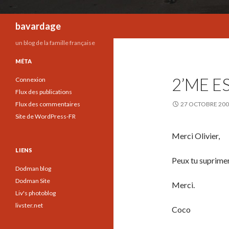
Recherche
bavardage
un blog de la famille française
MÉTA
2’ME E
Connexion
Flux des publications
Flux des commentaires
27 OCTOBRE 20
Site de WordPress-FR
Merci Olivier,
LIENS
Peux tu suprimer
Dodman blog
Dodman Site
Merci.
Liv's photoblog
livster.net
Coco