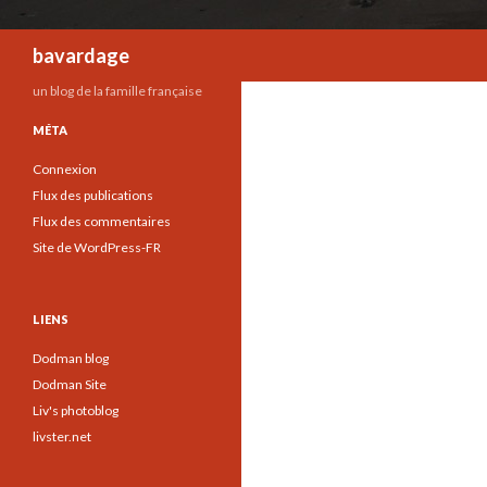
Recherche
bavardage
un blog de la famille française
MÉTA
Connexion
Flux des publications
Flux des commentaires
Site de WordPress-FR
LIENS
Dodman blog
Dodman Site
Liv's photoblog
livster.net