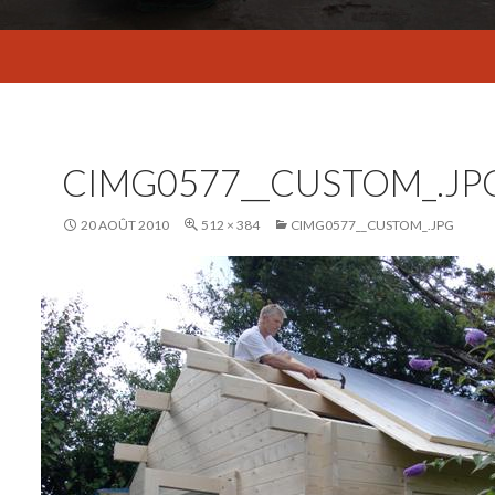
CIMG0577__CUSTOM_.JP
20 AOÛT 2010
512 × 384
CIMG0577__CUSTOM_.JPG