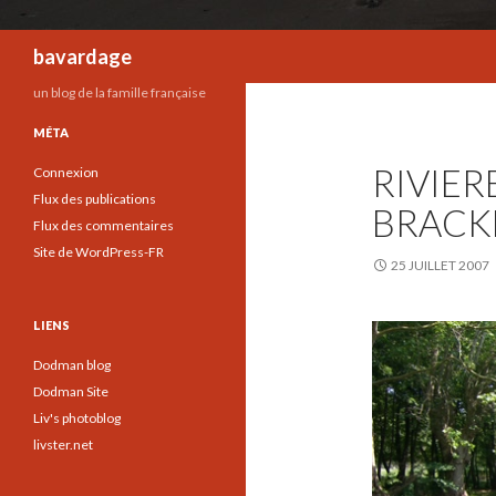
Recherche
bavardage
un blog de la famille française
MÉTA
RIVIER
Connexion
Flux des publications
BRACK
Flux des commentaires
Site de WordPress-FR
25 JUILLET 2007
LIENS
Dodman blog
Dodman Site
Liv's photoblog
livster.net