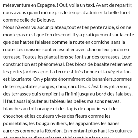
mésaventure en Espagne. ! Ouf, voila un taxi. Avant de repartir,
nous avons quand mémé pris le temps d’admirer la belle foret
comme celle de Belouve.
Nous n’avons vu aucun plateau,tout est en pente raide, si on ne
monte pas c’est que l’on descend. Il y a pratiquement sur la cote
que des hautes falaises comme la route en corniche, sans la
route. Les maisons sont en escalier avec chacun leur jardin en
terrasse. Toutes les plantations se font sur des terrasses. Leur
construction est phénoménal. Des blocs de basalte retiennent
les petits jardins a pic. La terre est très bonne et la végétation
est luxuriante, On y plante énormément de bananiers,pommes
de terre, patates, songes, chou, carotte….C’est très joli a voir ;
des terrasses qui s’empilent a l’infini jusqu’au bord des falaises.
Il faut aussi ajouter au tableau les belles maisons neuves,
blanches au toit orange et des tapis de capucines et de
chouchou et les couleurs vives des fleurs comme les
poinsetillas, les bougainvilliers, les agapanthes les lianes
aurores comme a la Réunion. En montant plus haut les cultures
et les maisons disparaissent et laissent la place aux