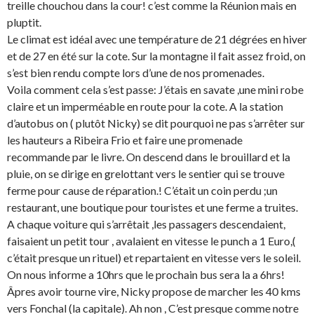
treille chouchou dans la cour! c’est comme la Réunion mais en
pluptit.
Le climat est idéal avec une température de 21 dégrées en hiver
et de 27 en été sur la cote. Sur la montagne il fait assez froid, on
s’est bien rendu compte lors d’une de nos promenades.
Voila comment cela s’est passe: J’étais en savate ,une mini robe
claire et un imperméable en route pour la cote. A la station
d’autobus on ( plutôt Nicky) se dit pourquoi ne pas s’arrêter sur
les hauteurs a Ribeira Frio et faire une promenade
recommande par le livre. On descend dans le brouillard et la
pluie, on se dirige en grelottant vers le sentier qui se trouve
ferme pour cause de réparation.! C’était un coin perdu ;un
restaurant, une boutique pour touristes et une ferme a truites.
A chaque voiture qui s’arrêtait ,les passagers descendaient,
faisaient un petit tour , avalaient en vitesse le punch a 1 Euro,(
c’était presque un rituel) et repartaient en vitesse vers le soleil.
On nous informe a 10hrs que le prochain bus sera la a 6hrs!
Âpres avoir tourne vire, Nicky propose de marcher les 40 kms
vers Fonchal (la capitale). Ah non , C’est presque comme notre