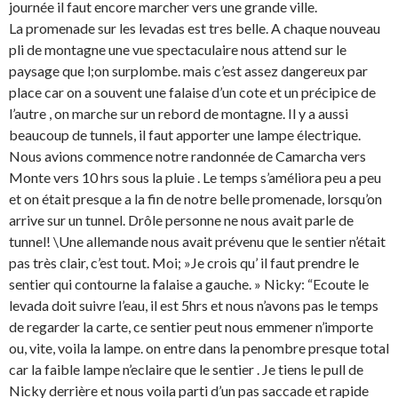
journée il faut encore marcher vers une grande ville.
La promenade sur les levadas est tres belle. A chaque nouveau
pli de montagne une vue spectaculaire nous attend sur le
paysage que l;on surplombe. mais c’est assez dangereux par
place car on a souvent une falaise d’un cote et un précipice de
l’autre , on marche sur un rebord de montagne. Il y a aussi
beaucoup de tunnels, il faut apporter une lampe électrique.
Nous avions commence notre randonnée de Camarcha vers
Monte vers 10 hrs sous la pluie . Le temps s’améliora peu a peu
et on était presque a la fin de notre belle promenade, lorsqu’on
arrive sur un tunnel. Drôle personne ne nous avait parle de
tunnel! \Une allemande nous avait prévenu que le sentier n’était
pas très clair, c’est tout. Moi; »Je crois qu’ il faut prendre le
sentier qui contourne la falaise a gauche. » Nicky: “Ecoute le
levada doit suivre l’eau, il est 5hrs et nous n’avons pas le temps
de regarder la carte, ce sentier peut nous emmener n’importe
ou, vite, voila la lampe. on entre dans la penombre presque total
car la faible lampe n’eclaire que le sentier . Je tiens le pull de
Nicky derrière et nous voila parti d’un pas saccade et rapide