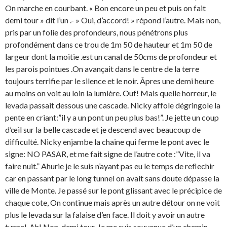
On marche en courbant. « Bon encore un peu et puis on fait
demi tour » dit l’un .- » Oui, d’accord! » répond l’autre. Mais non,
pris par un folie des profondeurs, nous pénétrons plus
profondément dans ce trou de 1m 50 de hauteur et 1m 50 de
largeur dont la moitie .est un canal de 50cms de profondeur et
les parois pointues .On avançait dans le centre de la terre
toujours terrifie par le silence et le noir. Âpres une demi heure
au moins on voit au loin la lumière. Ouf! Mais quelle horreur, le
levada passait dessous une cascade. Nicky affole dégringole la
pente en criant:”il y a un pont un peu plus bas!”. Je jette un coup
d’œil sur la belle cascade et je descend avec beaucoup de
difficulté. Nicky enjambe la chaine qui ferme le pont avec le
signe: NO PASAR, et me fait signe de l’autre cote :”Vite, il va
faire nuit.” Ahurie je le suis n’ayant pas eu le temps de reflechir
car en passant par le long tunnel on avait sans doute dépasse la
ville de Monte. Je passé sur le pont glissant avec le précipice de
chaque cote, On continue mais après un autre détour on ne voit
plus le levada sur la falaise d’en face. Il doit y avoir un autre
tunnel. Ah! Non, demi tour. Je me suis souvenue d’un chemin