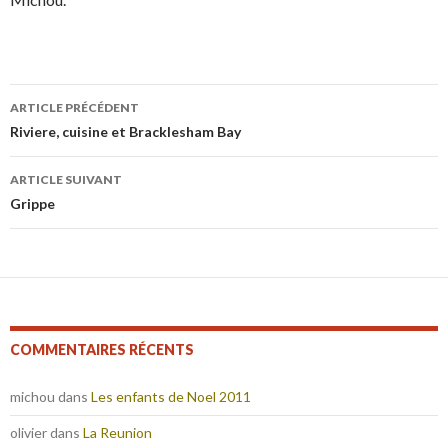
Navigation
ARTICLE PRÉCÉDENT
des
Riviere, cuisine et Bracklesham Bay
articles
ARTICLE SUIVANT
Grippe
COMMENTAIRES RÉCENTS
michou
dans
Les enfants de Noel 2011
olivier
dans
La Reunion