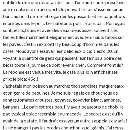
oublie de dire que c’étaitau dessous d’une autoroute prèsd’une
autre route et d’un aéroport On pouvait le soir s’asseoir sur un
banc au bord de mer et regarder les passants et les paquebots
énormes dans le port. Les habitants pour la plus part Portugais
sont petits,bruns et avec des yeux bleus assez souvent. Les
belles filles marchaient élégamment avec leur hauts talons sur
les paves , c’est un exploit! Il y beaucoup d’hommes dans les
cafés. Nous avons essayer leur délicieux bica: 1 euro 20. En
voyant la quantité de gens qui passent leur temps a boire des
bicas toute la journée,ca doit revenir cher . Comment font ils?
La réponse est venue très vite, le café plus loin affichait ses
prix: le bica: 45c!!
J’achetais mon poisson au marche: thon sardines, maquereaux
et un genre de bequines. Je me suis régale de chouchous de
songes,tomates arbustes, goyaves, goyavier blanc, annones,
bananas….Le pain est très bon. Il y avait beaucoup de choix, le
pao typical dolce resemblait au macatia. Le secret c’est qu’il y
avait de la patate. Il faudrait essayer,un autre s’appelait caracia!
Ils ne mangent pas les bredes chouchou, quel gâchis. J’ai réussi