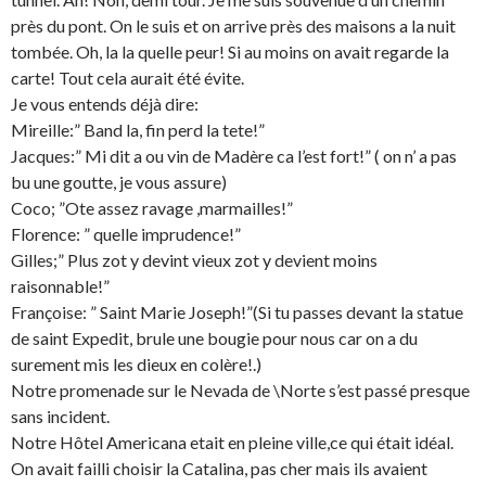
près du pont. On le suis et on arrive près des maisons a la nuit
tombée. Oh, la la quelle peur! Si au moins on avait regarde la
carte! Tout cela aurait été évite.
Je vous entends déjà dire:
Mireille:” Band la, fin perd la tete!”
Jacques:” Mi dit a ou vin de Madère ca l’est fort!” ( on n’ a pas
bu une goutte, je vous assure)
Coco; ”Ote assez ravage ,marmailles!”
Florence: ” quelle imprudence!”
Gilles;” Plus zot y devint vieux zot y devient moins
raisonnable!”
Françoise: ” Saint Marie Joseph!”(Si tu passes devant la statue
de saint Expedit, brule une bougie pour nous car on a du
surement mis les dieux en colère!.)
Notre promenade sur le Nevada de \Norte s’est passé presque
sans incident.
Notre Hôtel Americana etait en pleine ville,ce qui était idéal.
On avait failli choisir la Catalina, pas cher mais ils avaient