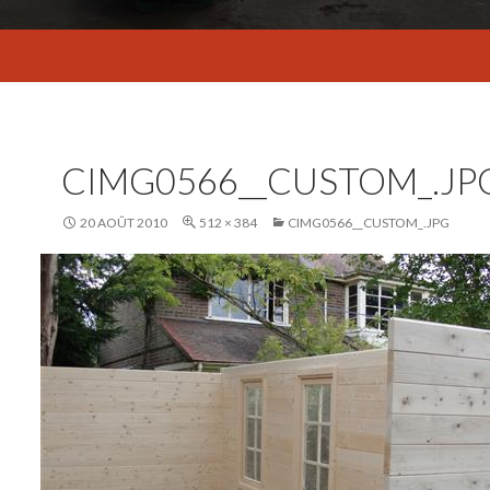
CIMG0566__CUSTOM_.JP
20 AOÛT 2010
512 × 384
CIMG0566__CUSTOM_.JPG