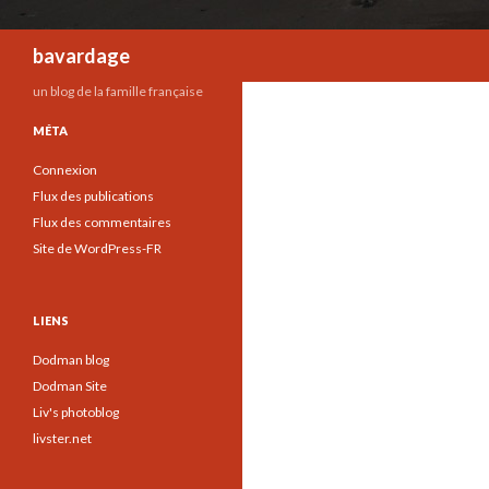
Recherche
bavardage
un blog de la famille française
MÉTA
Connexion
Flux des publications
Flux des commentaires
Site de WordPress-FR
LIENS
Dodman blog
Dodman Site
Liv's photoblog
livster.net