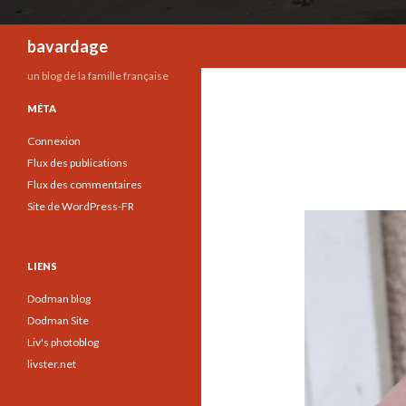
Recherche
bavardage
un blog de la famille française
MÉTA
Connexion
Flux des publications
Flux des commentaires
Site de WordPress-FR
LIENS
Dodman blog
Dodman Site
Liv's photoblog
livster.net