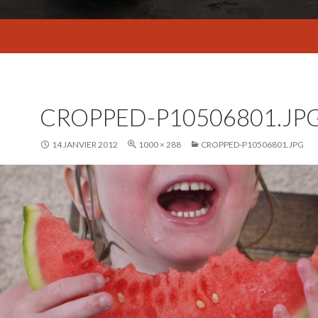
CROPPED-P10506801.JP
14 JANVIER 2012
1000 × 288
CROPPED-P10506801.JPG