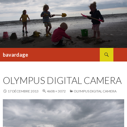
Recherche
bavardage
ALLER
AU
CONTENU
OLYMPUS DIGITAL CAMERA
17 DÉCEMBRE 2013
4608 × 3072
OLYMPUS DIGITAL CAMERA