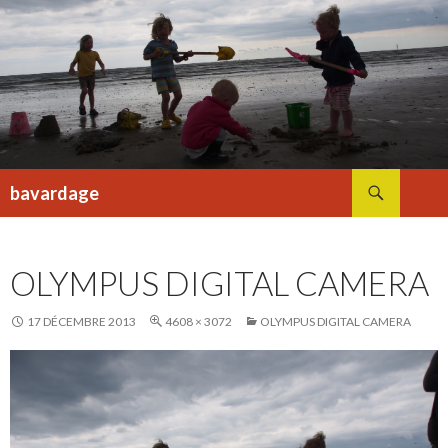
Recherche
bavardage
ALLER
AU
CONTENU
OLYMPUS DIGITAL CAMERA
17 DÉCEMBRE 2013
4608 × 3072
OLYMPUS DIGITAL CAMERA