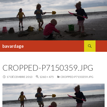
Recherche
bavardage
ALLER
AU
CONTENU
CROPPED-P7150359.JPG
17 DÉCEMBRE 2013
1260 × 475
CROPPED-P7150359.JPG